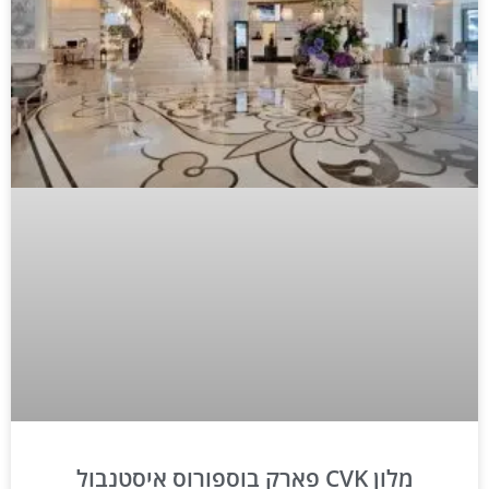
מלון CVK פארק בוספורוס איסטנבול