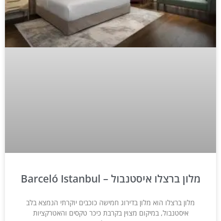
מלון ברצלו איסטנבול – Barceló Istanbul
מלון ברצלו הוא מלון בדירוג חמישה כוכבים יוקרתי הנמצא בלב
איסטנבול, במיקום מצוין בקרבת כיכר טקסים והאטרקציות