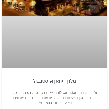
מלון דיוואן איסטנבול
מלון דיוואן (Divan Istanbul) נמצא במרכז העיר, בסמיכות לכיכר
טקסים. המלון מציע חדרים מעוצבים עם מתקנים יוקרתיים ומרכז
ספא ענק בגודל 1,800 מ"ר.