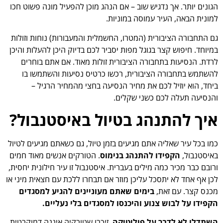
הגונים יותר. אך נדגיש שוב – אם הנהג מוכן להפעיל מונה פשוט חכו
למונית הבאה, העיר עמוסה במוניות.
גם התחבורה הציבורית (המטרו, החשמלית והמעבורות) נוחות וזולות
במיוחד. חיפוש קצר בגוגל מפות יסביר לכם בדיוק היכן להעלות והיכן
לרדת. הנסיעות בתחבורה הציבורית זולות מאוד. אם אתם בוחרים
להשתמש בתחבורה הציבורית, רכשו כרטיס נסיעות והשתמשו בו
ביחד, הוא יוזיל לכם את מחיר הנסיעה בחצי מהמחיר הרגיל –
והנסיעה תעלה לכם כשני שקלים.
איך להתנהג בטיול באיסטנבול?
כמו בכל עיר שאליה אתם מגיעים בזמן טיול, גם כשאתם מגיעים לטיול
באיסטנבול,
הקפידו להתנהג בנימוס
. הטורקים אנשים מאוד חמים
ורובם כבר מכיר כמה מילים בעברית. איסטנבול זו עיר חילונית יחסית,
לכן אף אחד לא יתסכל עליכן מוזר אם תבחרו ללכת עם חצאית מיני או
מכנס קצר. עם זאת,
בימים שאתם מעוניינים להגיע למסגדים
הקפידו על לבוש צנוע והיכנסו למסגדים בלי נעליים.
השתדלו לא לדבר על פוליטיקה
, זיכרו שטורקיה איננה דמוקרטית