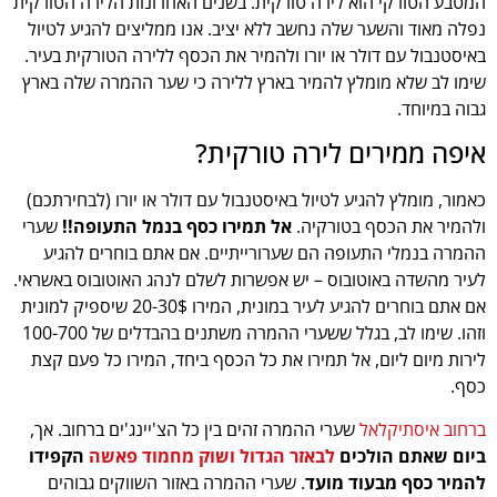
המטבע הטורקי הוא לירה טורקית. בשנים האחרונות הלירה הטורקית
נפלה מאוד והשער שלה נחשב ללא יציב. אנו ממליצים להגיע לטיול
באיסטנבול עם דולר או יורו ולהמיר את הכסף ללירה הטורקית בעיר.
שימו לב שלא מומלץ להמיר בארץ ללירה כי שער ההמרה שלה בארץ
גבוה במיוחד.
איפה ממירים לירה טורקית?
כאמור, מומלץ להגיע לטיול באיסטנבול עם דולר או יורו (לבחירתכם)
ולהמיר את הכסף בטורקיה.
אל תמירו כסף בנמל התעופה!!
שערי
ההמרה בנמלי התעופה הם שערורייתיים. אם אתם בוחרים להגיע
לעיר מהשדה באוטובוס – יש אפשרות לשלם לנהג האוטובוס באשראי.
אם אתם בוחרים להגיע לעיר במונית, המירו 20-30$ שיספיק למונית
וזהו. שימו לב, בגלל ששערי ההמרה משתנים בהבדלים של 100-700
לירות מיום ליום, אל תמירו את כל הכסף ביחד, המירו כל פעם קצת
כסף.
ברחוב איסתיקלאל
שערי ההמרה זהים בין כל הצ'יינג'ים ברחוב. אך,
ביום שאתם הולכים
לבאזר הגדול ושוק מחמוד פאשה
הקפידו
להמיר כסף מבעוד מועד
. שערי ההמרה באזור השווקים גבוהים