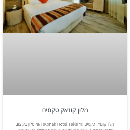
מלון קונאק טקסים
מלון קונאק טקסים (Konak Hotel Taksim) הוא מלון בעיצוב