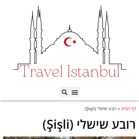
תכנון הטיול לפי ימים
כל השכונות באיסטנבול
דף הבית
»
רובע שישלי (Şişli)
רובע שישלי (Şişli)