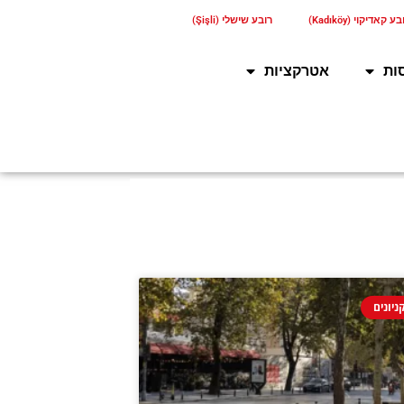
ע קאדיקוי (Kadıköy)
רובע שישלי (Şişli)
ות
אטרקציות
ניונים