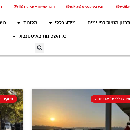
)
רובע בשיקטאש (Beşiktaş)
העיר עתיקה – פאתיח (Fatih)
רוב
כנון הטיול לפי ימים
מידע כללי
מלונות
טיס
כל השכונות באיסטנבול
ידע כללי על איסטנבול
שווקים וק