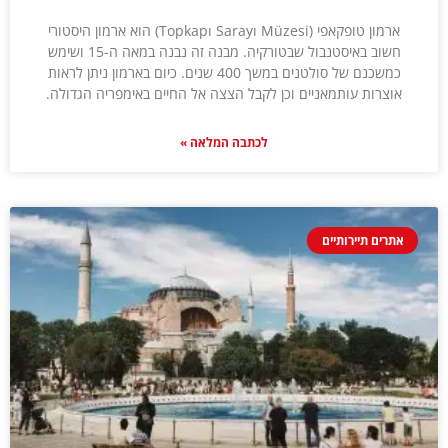
ארמון טופקאפי (Topkapı Sarayı Müzesi) הוא ארמון היסטורי
חשוב באיסטנבול שבטורקיה. מבנה זה נבנה במאה ה-15 ושימש
כמשכנם של סולטנים במשך 400 שנים. כיום בארמון ניתן לראות
אוצרות עותמאניים וכן לקבל הצצה אל החיים באימפריה הגדולה.
לכתבה המלאה »
אתרים תיירותיים