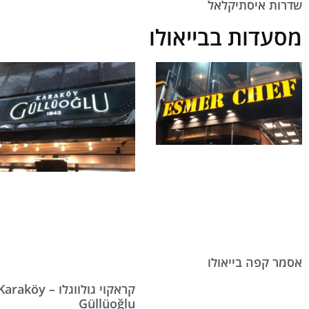
שדרות איסתיקלאל
מסעדות בבייאולו
אסמר קפה בייאולו
קראקוי גולווגלו – araköy
Güllüoğlu