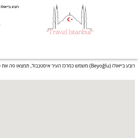
רובע בייאולו (Beyoğlu
ת
רובע בייאולו (Beyoğlu) משמש כמרכז העיר איסטנבול, תמצאו פה את כיכר טקסים, רחוב איסתיקלאל המפורסם ואת רוב בתי המלון בעיר.