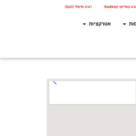
ע קאדיקוי (Kadıköy)
רובע שישלי (Şişli)
ות
אטרקציות