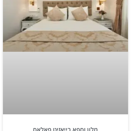
מלון וספא בייאזיט פאלאס