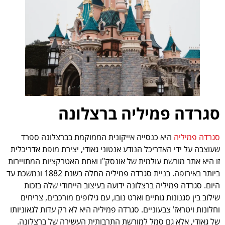
סגרדה פמיליה ברצלונה
סגרדה פמיליה
היא כנסייה אייקונית הממוקמת בברצלונה ספרד
שעוצבה על ידי האדריכל הנודע אנטוני גאודי, יצירת מופת אדריכלית
זו היא אתר מורשת עולמית של אונסק"ו ואחת האטרקציות המתויירות
ביותר באירופה. בניית סגרדה פמיליה החלה בשנת 1882 ונמשכת עד
היום. סגרדה פמיליה ברצלונה ידועה בעיצוב הייחודי שלה בזכות
שילוב בין סגנונות גותיים וארט נובו, עם גילופים מורכבים, צריחים
וחלונות ויטראז' צבעוניים. סגרדה פמיליה היא לא רק עדות לגאוניותו
של גאודי, אלא גם סמל למורשת התרבותית העשירה של ברצלונה.