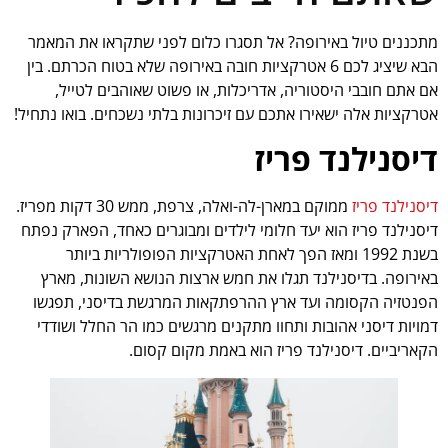
מתכננים טיול באירופה? אל תסגרו כלום לפני שתקראו את המאמר
הבא שיציג לכם 6 אטרקציות חובה באירופה שלא בטוח הכרתם. בין
אם אתם חובבי היסטוריה, אדריכלות, או פשוט שאוהבים לטייל,
אטרקציות אלה ישאירו אתכם עם זיכרונות בלתי נשכחים. בואו נתחיל!
דיסנילנד פריז
דיסנילנד פריז
ממוקם במארן-לה-ואלה, צרפת, ממש 30 דקות מפריז.
דיסנילנד פריז הוא יעד חלומי לילדים ומבוגרים כאחד, הפארק נפתח
בשנת 1992 ומאז הפך לאחת האטרקציות הפופולריות ביותר
באירופה. בדיסנילנד תגלו את חמש ארצות הנושא השונות, מארץ
הפנטזיה הקסומה ועד ארץ ההרפתקאות המרגשת בדיסני, תפגשו
דמויות דיסני אהובות ותחוו מתקנים מרגשים כמו הר החלל ושודדי
הקאריביים. דיסנילנד פריז הוא באמת מקום קסום.