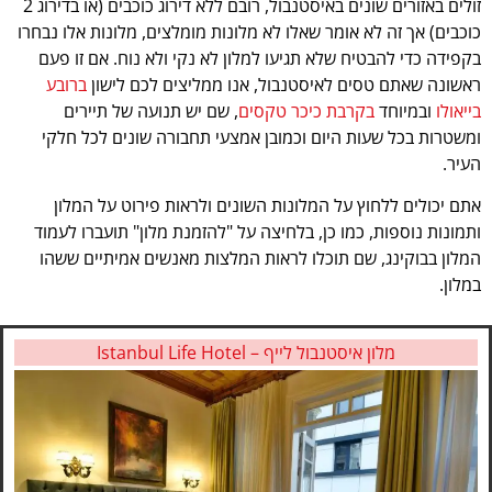
זולים באזורים שונים באיסטנבול, רובם ללא דירוג כוכבים (או בדירוג 2
כוכבים) אך זה לא אומר שאלו לא מלונות מומלצים, מלונות אלו נבחרו
בקפידה כדי להבטיח שלא תגיעו למלון לא נקי ולא נוח.
אם זו פעם
ראשונה שאתם טסים לאיסטנבול, אנו ממליצים לכם לישון
ברובע
בייאולו
ובמיוחד
בקרבת כיכר טקסים
, שם יש תנועה של תיירים
ומשטרות בכל שעות היום וכמובן אמצעי תחבורה שונים לכל חלקי
העיר.
אתם יכולים ללחוץ על המלונות השונים ולראות פירוט על המלון
ותמונות נוספות, כמו כן, בלחיצה על "להזמנת מלון" תועברו לעמוד
המלון בבוקינג, שם תוכלו לראות המלצות מאנשים אמיתיים ששהו
במלון.
מלון איסטנבול לייף – Istanbul Life Hotel