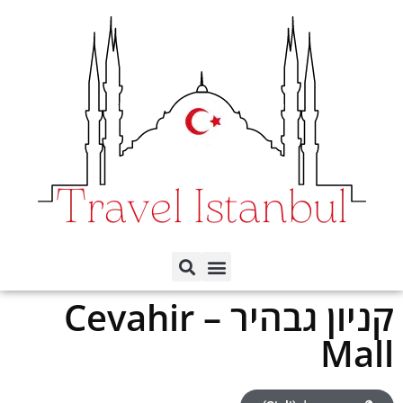
תכנון הטיול לפי ימים
כל השכונות באיסטנבול
קניון גבהיר – Cevahir
Mall