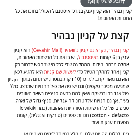
רובע שישלי (Şişli)
קניון גבהיר הוא קניון ענק במרכז איסטנבול הכולל בתוכו את כל
החנויות האהובות!
קצת על קניון גבהיר
קניון גבהיר, נקרא גם קניון ג'וואהיר (Cevahir Mall)
הוא קניון
ענק בן 6 קומות
באיסטנבול
, יש בו את כל הרשתות האהובות,
אחלה מבחר ומידות. ההמלצה שלי לכל מי שמחפש לבחור רק
קניון אחד למהלך הטיול כדי
לעשות שם קניות
היא להגיע לכאן –
הוא גם מאוד קרוב למרכז (10 דקות במטרו, יש תחנה בתוך הקניון
שמגיעה מכיכר טקסים) וגם יש פה את כ-ל החנויות שתרצו. כולל
פול אנד בר וברשקה שאין להם כמעט סניפים בשאר האזורים
בעיר. אך גם חנויות אלקטרוניקה ענקיות, סניף גדול של זארה,
סניפים של כל הרשתות הטורקיות האהובות (כמו lc wikiki,
defacto ו- cotton) חנויות ספרים (טורקית ואנגלית), קומת
מסעדות ענקית ועוד.
ניתן לבלות פה יום שלם, מומלץ במיוחד לימים גשומים או