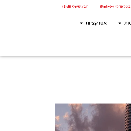
ע קאדיקוי (Kadıköy)
רובע שישלי (Şişli)
ות
אטרקציות