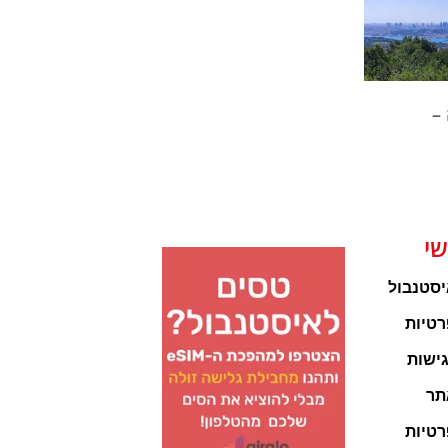
–
שי
יסטנבול
רטיות
ישות
תר
רטיות